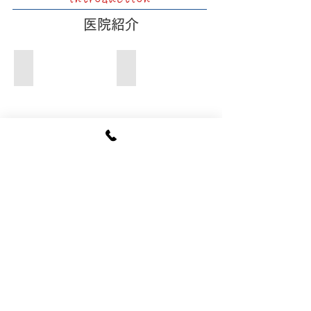
​医院紹介
待合室
キッズスペース
診察室
コンビームCT装置